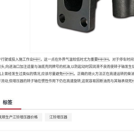
步行驶或投入施工作业，这一点在外界气温较低时尤为重要。对于停车时间较
接头,向进油口加注适量与油底壳同牌号的机油,以防起动时因润滑不良而使转子轴发生
机上曾经发生过类似的情况,应该尽量避免。正确的熄火方法正在高速运转的柴油
环流动,但增压器的转子轴在惯性作用下仍在高速旋转,这就容易因断油而与其轴承烧死
标签
抚顺生产江铃增压器价格
江铃增压器