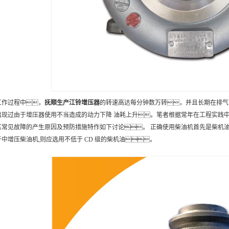
工作过程中，
抚顺
生产
江铃增压器
的转速高达每分钟数万转，并且长期在排气
出现过由于增压器使用不当造成的动力下降 油耗上升。笔者根据常年在工程实践
其常见故障的产生原因及预防措施特作如下讨论。 正确使用柴油机首先是柴机油的
于中增压柴油机,则应选用不低于 CD 级的柴机油。