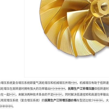
合增压系统复合增压系统即废气涡轮增压和机械增压并用，机械增压有助于低转速
涡轮增压在高转速时拥有强大的功率输出，
抚顺
生产
江铃增压器
但低转速时
合在一起，来解决两种技术各自的不足，同时解决低速扭矩和高速功率输出
采用双增压系统（复合增压系统）的
抚顺
生产
江铃增压器
价格
车型还比较少，大众
。