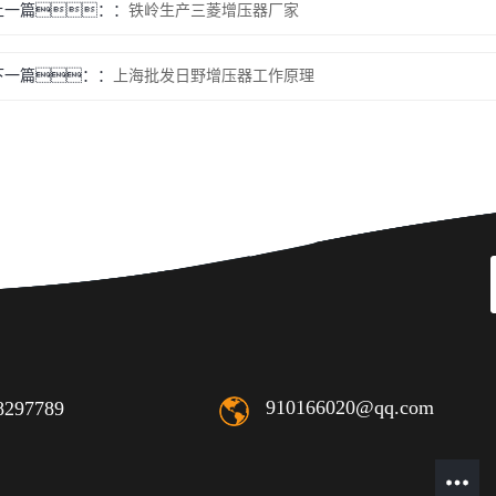
上一篇：
铁岭生产三菱增压器厂家
下一篇：
上海批发日野增压器工作原理
910166020@qq.com
8297789