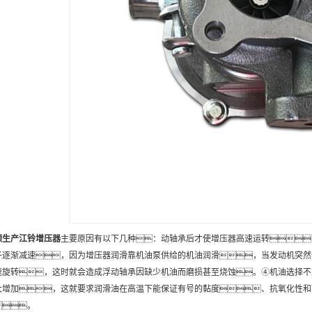
顺
生产
江铃增压器
主要原因有以下几种：动轴承后才使增压器高速运转
子逐渐减速，因为增压器润滑靠机油泵供给的机油润滑，当发动机突然
速旋转，这时就会造成浮动轴承因缺少机油而磨损甚至烧蚀。④机油选择不
大增加，这就要求润滑油在高温下能保证有号的黏度、抗氧化性和
。