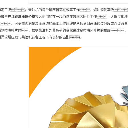
标定工况，柴油机的每台增压器都在效率工作，燃油消耗率低
抚顺
生产
江铃增压器
价格
投入使用的在一起仍然在效率区附近工作，大限度地增
。可变截面涡轮增压系统的基本工作原理是从低速到高速通过分段或连续改变
涡轮喷嘴叶片时，根据柴油机外界负荷的变化来改变喷嘴环叶片的角度，
到涡轮增压器与柴油机在各工况下有良好的匹配。