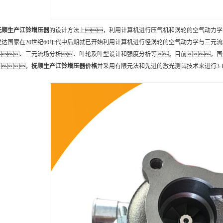
抚顺
生产
江铃增压器
的设计方法上，利用计算机进行压气机和涡轮的空气动力学
发达国家在20世纪60年代中后期就已开始利用计算机进行径涡轮的空气动力学与三元
、三元流场分析、叶轮及叶型设计和强度分析等。目前，国外主
，
抚顺
生产
江铃增压器
价格
并采用有限元法和先进的激光测试技术来进行3