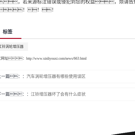
，若来源标注错误或侵犯到您的权益，烦请告
！！！
标签
江铃涡轮增压器
文网址：
http://www.xinliyouxi.com/news/663.html
上一篇：
汽车涡轮增压器有哪些使用误区
下一篇：
江铃增压器坏了会有什么症状